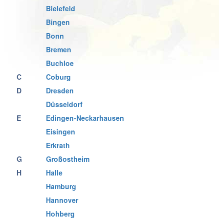
Bielefeld
Bingen
Bonn
Bremen
Buchloe
C
Coburg
D
Dresden
Düsseldorf
E
Edingen-Neckarhausen
Eisingen
Erkrath
G
Großostheim
H
Halle
Hamburg
Hannover
Hohberg