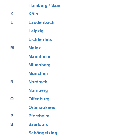
Homburg / Saar
K
Köln
L
Laudenbach
Leipzig
Lichtenfels
M
Mainz
Mannheim
Miltenberg
München
N
Nordrach
Nürnberg
O
Offenburg
Ortenaukreis
P
Pforzheim
S
Saarlouis
Schöngeising