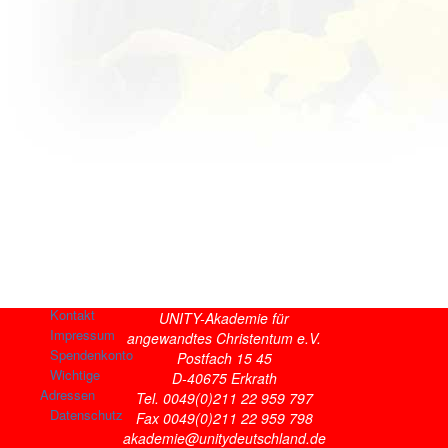
Kontakt
UNITY-Akademie für
Impressum
angewandtes Christentum e.V.
Spendenkonto
Postfach 15 45
Wichtige
D-40675 Erkrath
Adressen
Tel. 0049(0)211 22 959 797
Datenschutz
Fax 0049(0)211 22 959 798
akademie@unitydeutschland.de