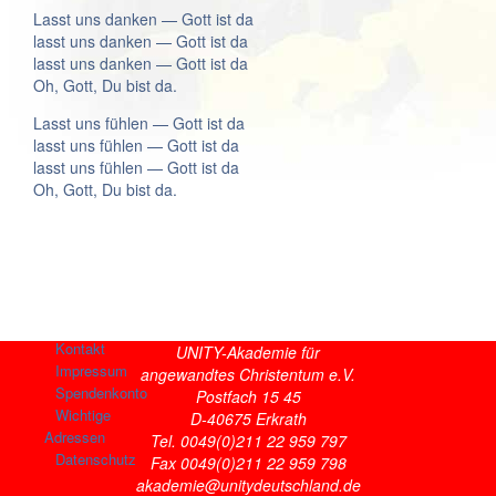
Lasst uns danken — Gott ist da
lasst uns danken — Gott ist da
lasst uns danken — Gott ist da
Oh, Gott, Du bist da.
Lasst uns fühlen — Gott ist da
lasst uns fühlen — Gott ist da
lasst uns fühlen — Gott ist da
Oh, Gott, Du bist da.
Kontakt
UNITY-Akademie für
Impressum
angewandtes Christentum e.V.
Spendenkonto
Postfach 15 45
Wichtige
D-40675 Erkrath
Adressen
Tel. 0049(0)211 22 959 797
Datenschutz
Fax 0049(0)211 22 959 798
akademie@unitydeutschland.de