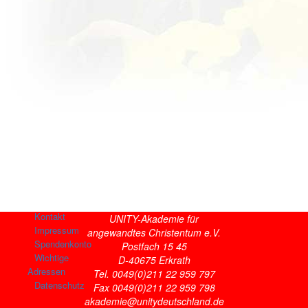
Kontakt
UNITY-Akademie für
Impressum
angewandtes Christentum e.V.
Spendenkonto
Postfach 15 45
Wichtige
D-40675 Erkrath
Adressen
Tel. 0049(0)211 22 959 797
Datenschutz
Fax 0049(0)211 22 959 798
akademie@unitydeutschland.de