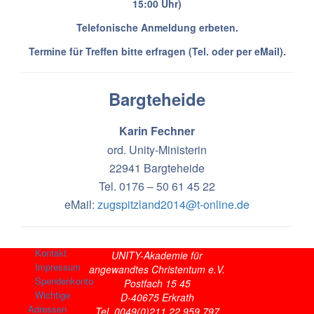
15:00 Uhr)
Telefonische Anmeldung erbeten.
Termine für Treffen bitte erfragen (Tel. oder per eMail).
Bargteheide
Karin Fechner
ord. Unity-Ministerin
22941 Bargteheide
Tel. 0176 – 50 61 45 22
eMail:
zugspitzland2014@t-online.de
Kontakt
UNITY-Akademie für
Impressum
angewandtes Christentum e.V.
Spendenkonto
Postfach 15 45
Wichtige
D-40675 Erkrath
Adressen
Tel. 0049(0)211 22 959 797