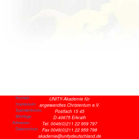
Kontakt
UNITY-Akademie für
Impressum
angewandtes Christentum e.V.
Spendenkonto
Postfach 15 45
Wichtige
D-40675 Erkrath
Adressen
Tel. 0049(0)211 22 959 797
Datenschutz
Fax 0049(0)211 22 959 798
akademie@unitydeutschland.de