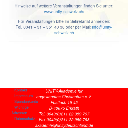
Hinweise auf weitere Veranstaltungen finden Sie unter:
www.unity-schweiz.ch/
Für Veranstaltungen bitte im Sekretariat anmelden:
Tel. 0041 – 31 – 351 40 38 oder per Mail:
info@unity-
schweiz.ch
Kontakt
UNITY-Akademie für
Impressum
angewandtes Christentum e.V.
Spendenkonto
Postfach 15 45
Wichtige
D-40675 Erkrath
Adressen
Tel. 0049(0)211 22 959 797
Datenschutz
Fax 0049(0)211 22 959 798
akademie@unitydeutschland.de