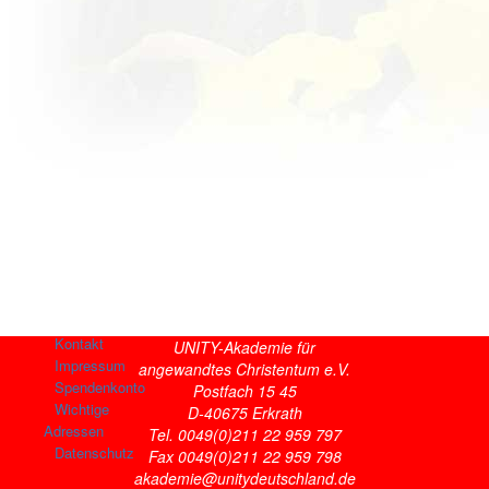
Kontakt
UNITY-Akademie für
Impressum
angewandtes Christentum e.V.
Spendenkonto
Postfach 15 45
Wichtige
D-40675 Erkrath
Adressen
Tel. 0049(0)211 22 959 797
Datenschutz
Fax 0049(0)211 22 959 798
akademie@unitydeutschland.de