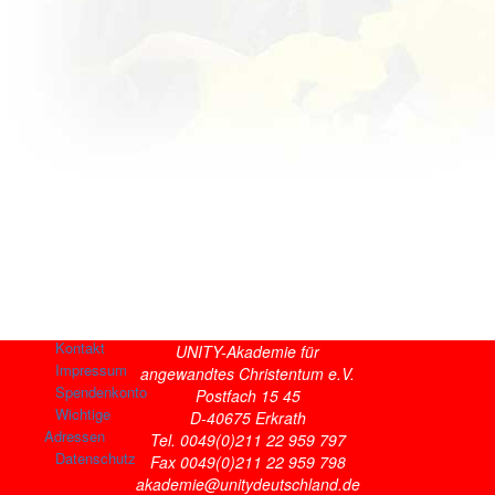
Kontakt
UNITY-Akademie für
Impressum
angewandtes Christentum e.V.
Spendenkonto
Postfach 15 45
Wichtige
D-40675 Erkrath
Adressen
Tel. 0049(0)211 22 959 797
Datenschutz
Fax 0049(0)211 22 959 798
akademie@unitydeutschland.de