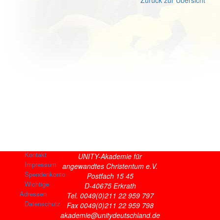
Kontakt
UNITY-Akademie für
Impressum
angewandtes Christentum e.V.
Spendenkonto
Postfach 15 45
Wichtige
D-40675 Erkrath
Adressen
Tel. 0049(0)211 22 959 797
Datenschutz
Fax 0049(0)211 22 959 798
akademie@unitydeutschland.de