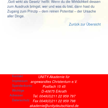
,Gott wirkt als Gesetz‘ heißt: Wenn du die Wirklichkeit dessen
zum Ausdruck bringst, wer und was du bist, dann hast du
Zugang zum Prinzip – dem reinen Potential – der Ursache
aller Dinge.
Zurück zur Übersicht
Kontakt
UNITY-Akademie für
Impressum
angewandtes Christentum e.V.
Spendenkonto
Postfach 15 45
Wichtige
D-40675 Erkrath
Adressen
Tel. 0049(0)211 22 959 797
Datenschutz
Fax 0049(0)211 22 959 798
akademie@unitydeutschland.de