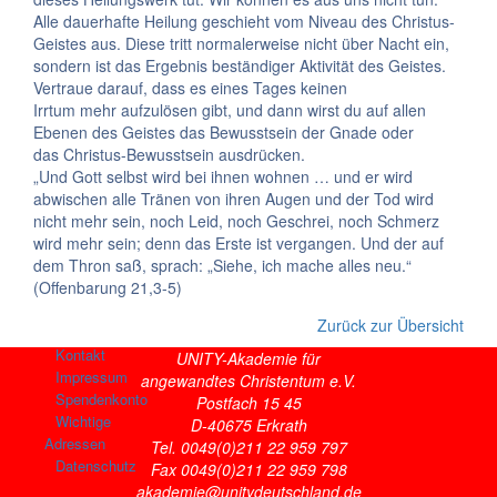
Alle dauerhafte Heilung geschieht vom Niveau des Christus-
Geistes aus. Diese tritt normalerweise nicht über Nacht ein,
sondern ist das Ergebnis beständiger Aktivität des Geistes.
Vertraue darauf, dass es eines Tages keinen
Irrtum mehr aufzulösen gibt, und dann wirst du auf allen
Ebenen des Geistes das Bewusstsein der Gnade oder
das Christus-Bewusstsein ausdrücken.
„Und Gott selbst wird bei ihnen wohnen … und er wird
abwischen alle Tränen von ihren Augen und der Tod wird
nicht mehr sein, noch Leid, noch Geschrei, noch Schmerz
wird mehr sein; denn das Erste ist vergangen. Und der auf
dem Thron saß, sprach: „Siehe, ich mache alles neu.“
(Offenbarung 21,3-5)
Zurück zur Übersicht
Kontakt
UNITY-Akademie für
Impressum
angewandtes Christentum e.V.
Spendenkonto
Postfach 15 45
Wichtige
D-40675 Erkrath
Adressen
Tel. 0049(0)211 22 959 797
Datenschutz
Fax 0049(0)211 22 959 798
akademie@unitydeutschland.de