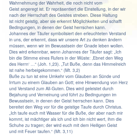
Wahrnehmung der Wahrheit, die noch nicht vom
Geist angeregt ist. Er repräsentiert die Einstellung, in der wir
nach der Herrschaft des Geistes streben. Diese Haltung
ist nicht geistig, aber sie erkennt Möglichkeiten und schafft
Bedingungen, in denen der Geist herrschen kann.
Johannes der Täufer symbolisiert den erleuchteten Verstand
in uns, der erkennt, dass wir unsere Art zu denken ändern
müssen, wenn wir im Bewusstsein der Gnade leben wollen.
Dies wird erkennbar, wenn Johannes der Täufer sagt: „Ich
bin die Stimme eines Rufers in der Wüste: ,Ebnet den Weg
des Herrn‘ …“ (Joh. 1,23). „Tut Buße, denn das Himmelreich
ist nahe herbeigekommen.“ (Mt. 3,2)
Buße zu tun ist eine Umkehr vom Glauben an Sünde und
Irrtum zu einem Glauben an Gott; eine Hinwendung von Herz
und Verstand zum All-Guten. Dies wird geleistet durch
Bejahung und Verneinung und führt zu Bedingungen im
Bewusstsein, in denen der Geist herrschen kann. Dies
bereitet den Weg vor für die geistige Taufe durch Christus.
„Ich taufe euch mit Wasser für die Buße, der aber nach mir
kommt, ist mächtiger als ich und ich bin nicht wert, ihm die
Schuhe zu tragen; der wird euch mit dem Heiligen Geist
und mit Feuer taufen.“ (Mt. 3,11)