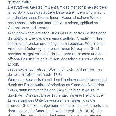
geistige Natur.
Die Kraft des Geistes im Zentrum des menschlichen Körpers
ist so stark, dass das äußere Bewusstsein dem Strom nicht
standhalten kann. Dieses innere Feuer ist seinem Wesen
nach absolut rein und kann nur vom reinen, spirituellen
Gedanken erreicht werden.
In seinem wahren Wesen ist es das Feuer des Geistes oder
die göttliche Energie, die niemals aufhört (Gnade) mit ihrem
lebensspendenden und reinigenden Leuchten. Wenn seine
Arbeit der Läuterung im menschlichen Körper und Geist
beendet ist, gibt es keinen Irrtum mehr aufzulösen und dann
offenbart es sich im geläuterten Menschen als sein ewiges
Leben.
Jesus sagte (zu Petrus): „Wenn Ich dich nicht reinige, hast
du keinen Teil an mir.“(Joh. 13,8)
Wenn das Bewusstsein mit dem Überbewusstsein kooperiert
durch die Pflege wahrer Gedanken im Sinne der Natur des
Seins, dann bereitet dies den Weg für die geistige Taufe
durch den Christus. Diese Taufe wird als eine Heilung oder
Erneuerung des Unterbewusstseins erfahren, das die
irrenden Gedanken aufgenommen hatte. Jesus erinnerte uns
daran, dass „der Vater in mir wohnt“ (vgl. Joh. 14,10), der
dieses Heilungswerk tut. Wir können es aus uns nicht tun.