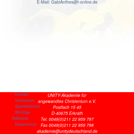
E-Mail: GabiAnthes@t-online.de
Kontakt
UNITY-Akademie für
Impressum
angewandtes Christentum e.V.
Spendenkonto
Postfach 15 45
Wichtige
D-40675 Erkrath
Adressen
Tel. 0049(0)211 22 959 797
Datenschutz
Fax 0049(0)211 22 959 798
akademie@unitydeutschland.de