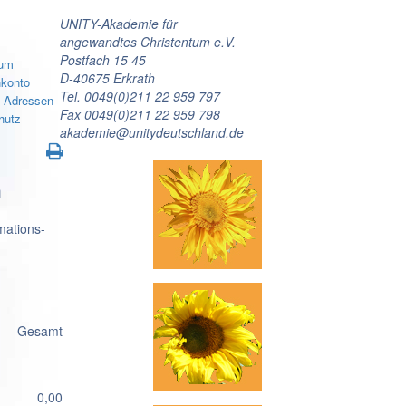
UNITY-Akademie für
angewandtes Christentum e.V.
Postfach 15 45
sum
D-40675 Erkrath
konto
Tel. 0049(0)211 22 959 797
e Adressen
Fax 0049(0)211 22 959 798
hutz
akademie@unitydeutschland.de
m
mations-
Gesamt
0,00