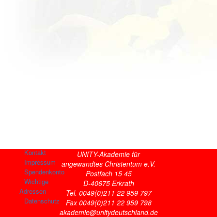
Kontakt
UNITY-Akademie für
Impressum
angewandtes Christentum e.V.
Spendenkonto
Postfach 15 45
Wichtige
D-40675 Erkrath
Adressen
Tel. 0049(0)211 22 959 797
Datenschutz
Fax 0049(0)211 22 959 798
akademie@unitydeutschland.de