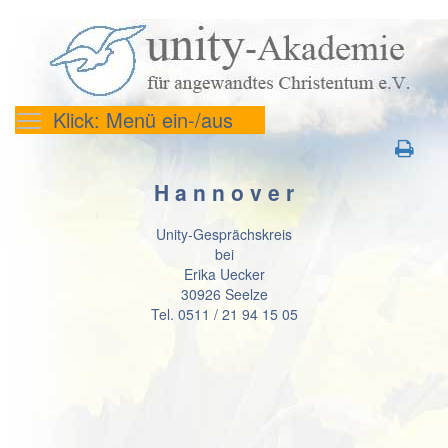
Klick: Menü ein-/aus
H a n n o v e r
Unity-Gesprächskreis
bei
Erika Uecker
30926 Seelze
Tel. 0511 / 21 94 15 05