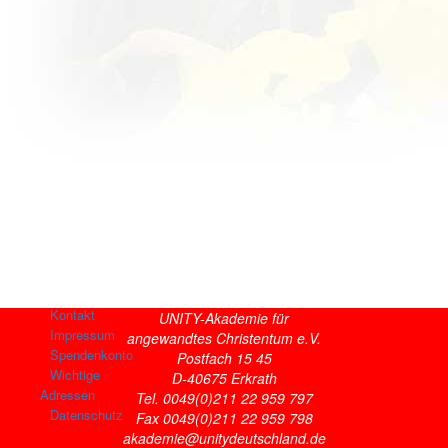
Kontakt
UNITY-Akademie für
Impressum
angewandtes Christentum e.V.
Spendenkonto
Postfach 15 45
Wichtige
D-40675 Erkrath
Adressen
Tel. 0049(0)211 22 959 797
Datenschutz
Fax 0049(0)211 22 959 798
akademie@unitydeutschland.de