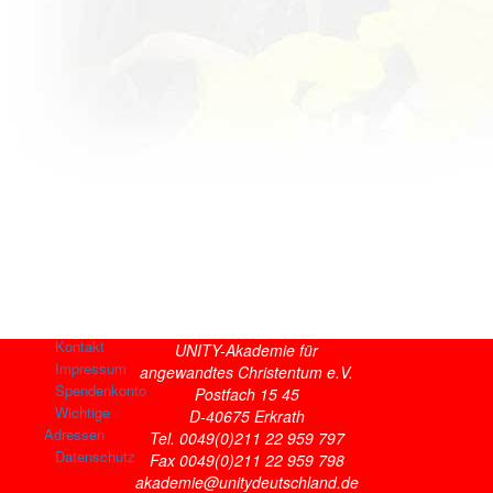
Kontakt
UNITY-Akademie für
Impressum
angewandtes Christentum e.V.
Spendenkonto
Postfach 15 45
Wichtige
D-40675 Erkrath
Adressen
Tel. 0049(0)211 22 959 797
Datenschutz
Fax 0049(0)211 22 959 798
akademie@unitydeutschland.de