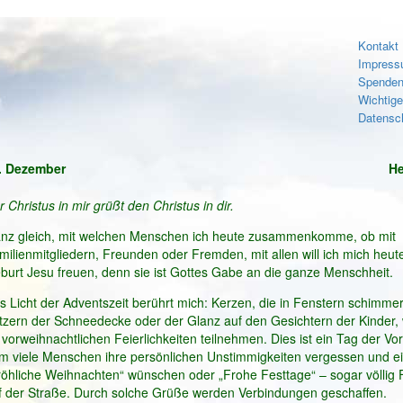
Kontakt
Impres
Spenden
Wichtig
Datensc
. Dezember
He
r Christus in mir grüßt den Christus in dir.
nz gleich, mit welchen Menschen ich heute zusammenkomme, ob mit
milienmitgliedern, Freunden oder Fremden, mit allen will ich mich heute
burt Jesu freuen, denn sie ist Gottes Gabe an die ganze Menschheit.
s Licht der Adventszeit berührt mich: Kerzen, die in Fenstern schimme
itzern der Schneedecke oder der Glanz auf den Gesichtern der Kinder,
 vorweihnachtlichen Feierlichkeiten teilnehmen. Dies ist ein Tag der Vo
m viele Menschen ihre persönlichen Unstimmigkeiten vergessen und e
röhliche Weihnachten“ wünschen oder „Frohe Festtage“ – sogar völlig
f der Straße. Durch solche Grüße werden Verbindungen geschaffen.