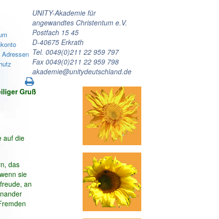
UNITY-Akademie für
angewandtes Christentum e.V.
Postfach 15 45
sum
D-40675 Erkrath
konto
Tel. 0049(0)211 22 959 797
e Adressen
Fax 0049(0)211 22 959 798
hutz
akademie@unitydeutschland.de
iliger Gruß
 auf die
rn, das
 wenn sie
rfreude, an
inander
 Fremden