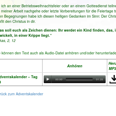
 ich an einer Betriebsweihnachtsfeier oder an einem Gottesdienst teil
h meiner Arbeit nachgehe oder letzte Vorbereitungen für die Feiertage tr
len Begegnungen habe ich diesen heiligen Gedanken im Sinn: Der Chris
ßt den Christus in dir.
as soll euch als Zeichen dienen: Ihr werdet ein Kind finden, das, 
wickelt, in einer Krippe liegt.“
kas, 2, 12
e können den Text auch als Audio-Datei anhören und/oder herunterlad
Her
Anhören
MP
dventskalender – Tag
00:00
01:35
3
rück zum Adventskalender