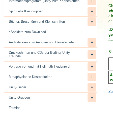
Informationsprogramm „Unity zum Kennenlernen“
Ob
ic
Spirituelle Kleingruppen
al
grü
Bücher, Broschüren und Kleinschriften
„D
eBooklets zum Download
ge
Lu
Audiodateien zum Anhören und Herunterladen
Si
Druckschriften und CDs der Berliner Unity-
Freunde
Vorträge von und mit Hellmuth Heidenreich
A
Metaphysische Kostbarkeiten
2
Unity-Lieder
Zu
Unity-Gruppen
Termine