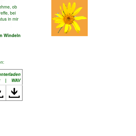
nehme, ob
effe, bei
tus in mir
in Windeln
en:
unterladen
3 | WAV